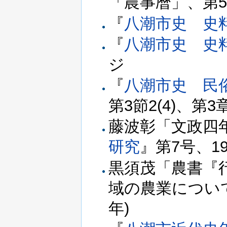
「農事暦」、第5
『
八潮市史 史
『
八潮市史 史
ジ
『
八潮市史 民
第3節2(4)、第3
藤波彰「文政四
研究
』第7号、19
黒須茂「農書『
域の農業につい
年)