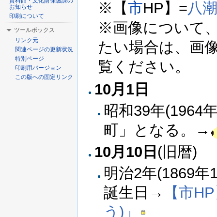
資料館・文化財保護課の
※【
市
HP】=
八
お知らせ
印刷について
※画像について
ツールボックス
リンク元
たい場合は、画
関連ページの更新状況
特別ページ
覧ください。
印刷用バージョン
この版への固定リンク
10月1日
昭和39年(1964
町」となる。→
10月10日
(旧暦)
明治2年(1869年
誕生日→
【市HP
う)」