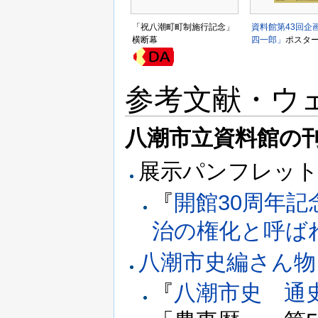
「祝八潮町町制施行記念」
資料館第43回企
横断幕
四一郎」
ポスタ
参考文献・ウ
八潮市立資料館の
展示パンフレッ
『
開館30周年記
治の権化と呼ば
八潮市史編さん物
『
八潮市史 通