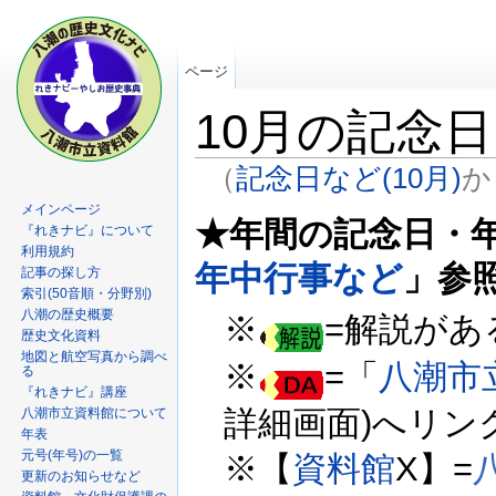
ページ
10月の記念
（
記念日など(10月)
か
メインページ
★年間の記念日・
『れきナビ』について
利用規約
年中行事など
」参
記事の探し方
索引(50音順・分野別)
八潮の歴史概要
※
=解説があ
歴史文化資料
地図と航空写真から調べ
※
=「
八潮市
る
『れきナビ』講座
詳細画面)へリン
八潮市立資料館について
年表
元号(年号)の一覧
※【
資料館
X】=
八
更新のお知らせなど