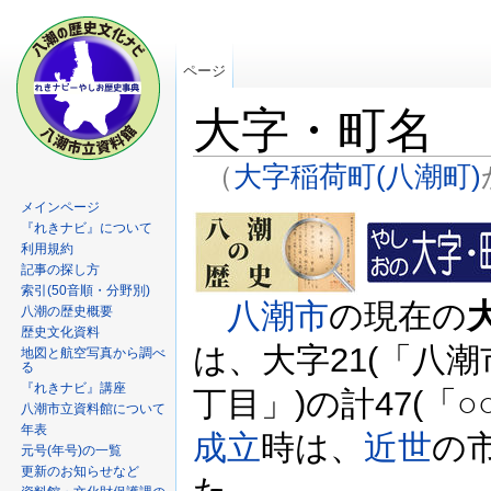
ページ
大字・町名
（
大字稲荷町(八潮町)
メインページ
『れきナビ』について
利用規約
記事の探し方
索引(50音順・分野別)
八潮市
の現在の
八潮の歴史概要
歴史文化資料
は、大字21(「八潮
地図と航空写真から調べ
る
『れきナビ』講座
丁目」)の計47(「○○
八潮市立資料館について
年表
成立
時は、
近世
の
元号(年号)の一覧
更新のお知らせなど