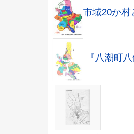
市域20か
『八潮町八