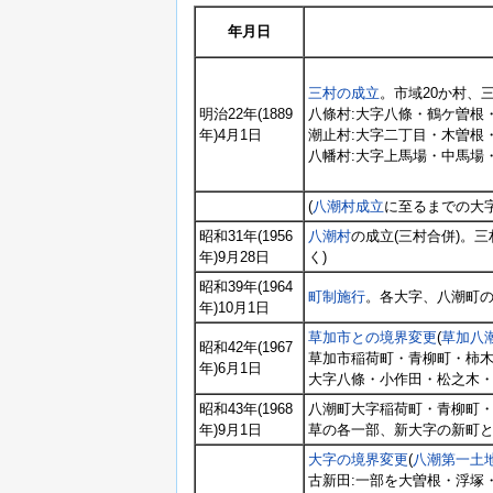
年月日
三村の成立
。市域20か村、
明治22年(1889
八條村:大字八條・鶴ケ曽根
年)4月1日
潮止村:大字二丁目・木曽根
八幡村:大字上馬場・中馬場
(
八潮村成立
に至るまでの大
昭和31年(1956
八潮村
の成立(三村合併)。
年)9月28日
く)
昭和39年(1964
町制施行
。各大字、八潮町
年)10月1日
草加市との境界変更
(
草加八
昭和42年(1967
草加市稲荷町・青柳町・柿
年)6月1日
大字八條・小作田・松之木
昭和43年(1968
八潮町大字稲荷町・青柳町・
年)9月1日
草の各一部、新大字の新町と
大字の境界変更
(
八潮第一土
古新田:一部を大曽根・浮塚