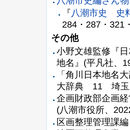
八潮市史編さん物
『
八潮市史 史
284・287・321
その他
小野文雄監修『日
地名』(平凡社、19
「角川日本地名大
大辞典 11 埼玉
企画財政部企画
(八潮市役所、20
区画整理管理課編