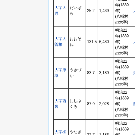
年(1889
大字大
だいば
25.2
1,439
年)
原
ら
(八幡村
の大字)
明治22
年(1889
大字大
おおそ
131.5
6,480
年)
曽根
ね
(八幡村
の大字)
明治22
年(1889
大字浮
うきづ
83.7
3,189
年)
塚
か
(八幡村
の大字)
明治22
年(1889
大字西
にしぶ
87.9
2,028
年)
袋
くろ
(八幡村
の大字)
明治22
年(1889
大字柳
やなぎ
22.7
1,186
年)