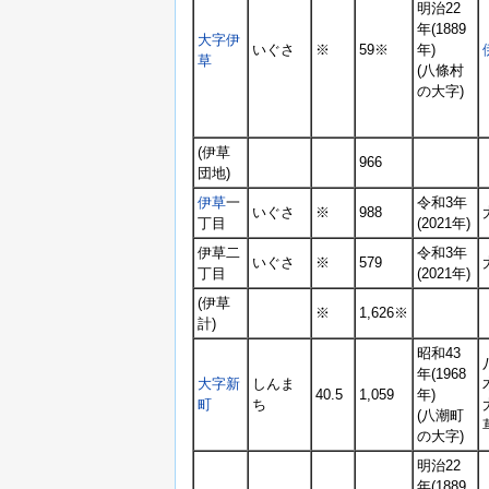
明治22
年(1889
大字伊
いぐさ
※
59※
年)
草
(八條村
の大字)
(伊草
966
団地)
伊草
一
令和3年
いぐさ
※
988
丁目
(2021年)
伊草二
令和3年
いぐさ
※
579
丁目
(2021年)
(伊草
※
1,626※
計)
昭和43
年(1968
大字新
しんま
40.5
1,059
年)
町
ち
(八潮町
の大字)
明治22
年(1889