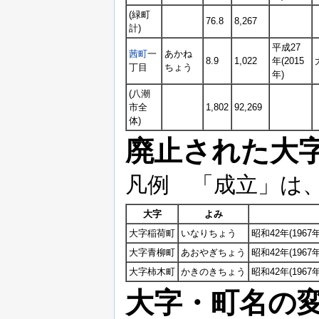
(緑町
76.8
8,267
計)
平成27
茜町
一
あかね
8.9
1,022
年(2015
丁目
ちょう
年)
(八潮
市全
1,802
92,269
体)
廃止された大
凡例 「成立」は
大字
よみ
大字稲荷町
いなりちょう
昭和42年(19
大字青柳町
あおやぎちょう
昭和42年(19
大字柿木町
かきのきちょう
昭和42年(19
大字・町名の変