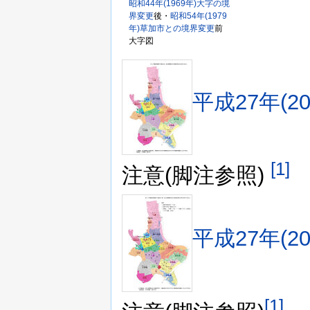
昭和44年(1969年)大字の境
界変更
後・
昭和54年(1979
年)草加市との境界変更
前
大字図
平成27年(
[1]
注意(脚注参照)
平成27年(
[1]