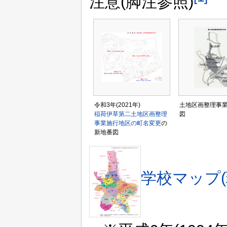
注意(脚注参照)
令和3年(2021年)
土地区画整理事
稲荷伊草第二土地区画整理
図
事業施行地区の町名変更
の
新地番図
学校マップ(