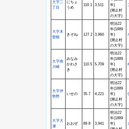
大字二
にちょ
110.1
3,511
年)
丁目
うめ
(潮止村
の大字)
明治22
年(1889
大字木
きぞね
127.2
3,960
年)
曽根
(潮止村
の大字)
明治22
みなみ
年(1889
大字南
かわさ
110.5
5,709
年)
川崎
き
(潮止村
の大字)
明治22
年(1889
大字伊
いせの
35.7
4,221
年)
勢野
(潮止村
の大字)
明治22
年(1889
大字大
おおぜ
89.8
3,941
年)
瀬
(潮止村