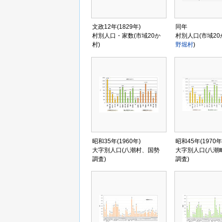
文政12年(1829年)
同年
村別人口・家数(市域20か
村別人口(市域2
村)
野堀村
)
昭和35年(1960年)
昭和45年(1970年
大字別人口(八潮村、国勢
大字別人口(八潮
調査)
調査)