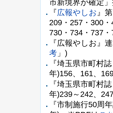
市新境界が確定」
『
広報やしお
』第
209・257・300・
730・734・737・
『広報やしお』連
考
」)
『埼玉県市町村誌 
年)156、161、1
『埼玉県市町村誌 
年)239～242、2
『市制施行50周年