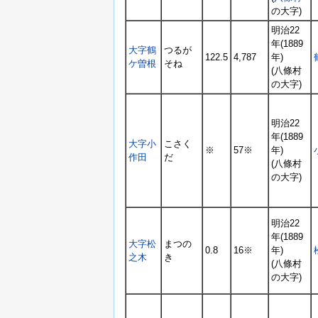
の大字)
明治22
年(1889
大字鶴
つるが
122.5
4,787
年)
ケ曽根
そね
(八條村
の大字)
明治22
年(1889
大字小
こさく
※
57※
年)
作田
だ
(八條村
の大字)
明治22
年(1889
大字松
まつの
0.8
16※
年)
之木
き
(八條村
の大字)