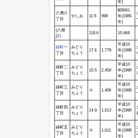
年)
昭和61
八潮八
やしお
11.6
998
年(1986
丁目
年)
(八潮
119.6
10,469
計)
平成10
緑町
一
みどり
17.6
1,779
年(1998
丁目
ちょう
年)
平成10
緑町二
みどり
15.5
2,458
年(1998
丁目
ちょう
年)
平成10
緑町三
みどり
※
1,406
年(1998
丁目
ちょう
年)
平成10
緑町四
みどり
14.9
1,013
年(1998
丁目
ちょう
年)
平成10
緑町五
みどり
※
1,611
年(1998
丁目
ちょう
年)