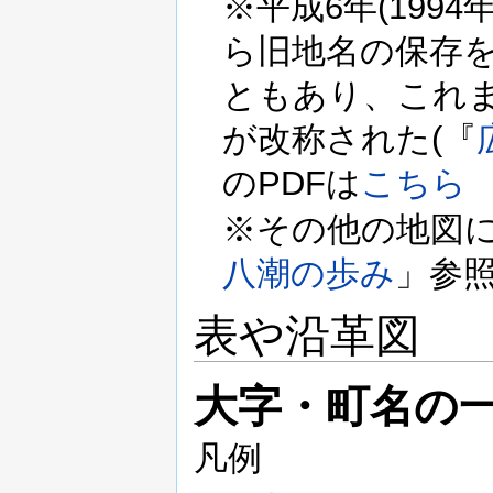
※平成6年(199
ら旧地名の保存
ともあり、これ
が改称された(『
のPDFは
こちら
※その他の地図
八潮の歩み
」参
表や沿革図
大字・町名の一
凡例