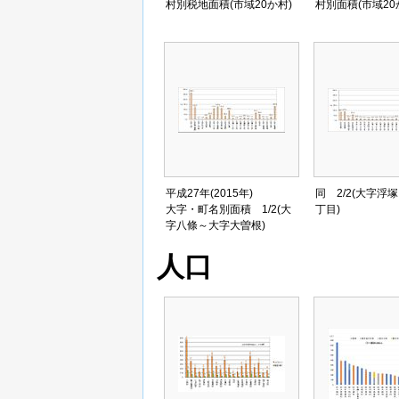
村別税地面積(市域20か村)
村別面積(市域20
平成27年(2015年)
同 2/2(大字浮
大字・町名別面積 1/2(大
丁目)
字八條～大字大曽根)
人口