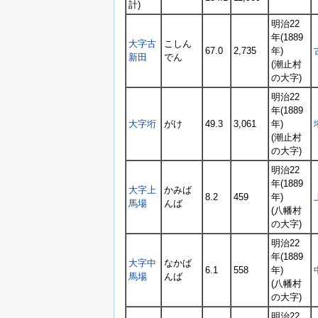
計)
明治22
年(1889
大字古
こしん
67.0
2,735
年)
新田
でん
(潮止村
の大字)
明治22
年(1889
大字垳
がけ
49.3
3,061
年)
(潮止村
の大字)
明治22
年(1889
大字上
かみば
8.2
459
年)
馬場
んば
(八幡村
の大字)
明治22
年(1889
大字中
なかば
6.1
558
年)
馬場
んば
(八幡村
の大字)
明治22