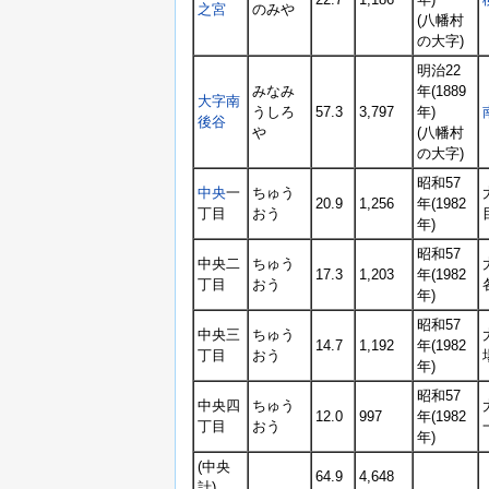
之宮
のみや
(八幡村
の大字)
明治22
みなみ
年(1889
大字南
うしろ
57.3
3,797
年)
後谷
や
(八幡村
の大字)
昭和57
中央
一
ちゅう
20.9
1,256
年(1982
丁目
おう
年)
昭和57
中央二
ちゅう
17.3
1,203
年(1982
丁目
おう
年)
昭和57
中央三
ちゅう
14.7
1,192
年(1982
丁目
おう
年)
昭和57
中央四
ちゅう
12.0
997
年(1982
丁目
おう
年)
(中央
64.9
4,648
計)