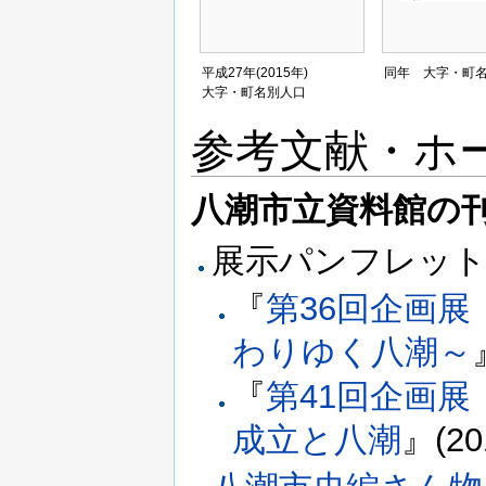
平成27年(2015年)
同年 大字・町
大字・町名別人口
参考文献・ホ
八潮市立資料館の
展示パンフレッ
『
第36回企画
わりゆく八潮～
『
第41回企画展
成立と八潮
』(20