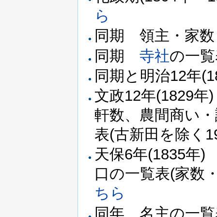
ら
同期 領主・家数
同期
寺
社
の一覧
同期と明治12年(
文政12年(1829
軒数、農間商い・
表(古新田を除く1
天保6年(1835
口の一覧表(家数・
ちら
同年 名主の一覧