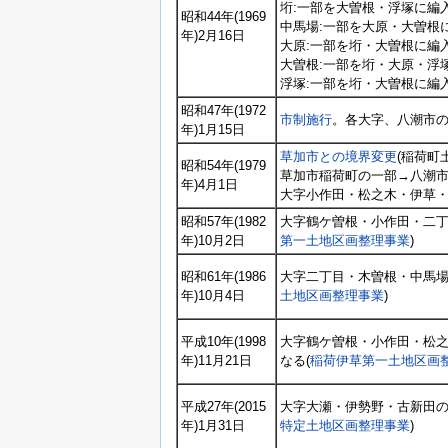
垳:一部を大曽根・浮塚に編
昭和44年(1969
中馬場:一部を大原・大曽根
年)2月16日
大原:一部を垳・大曽根に編
大曽根:一部を垳・大原・浮
浮塚:一部を垳・大曽根に編
昭和47年(1972
市制施行
。各大字、八潮市
年)1月15日
草加市との境界変更
(稲荷町
昭和54年(1979
草加市稲荷町の一部→八潮
年)4月1日
大字小作田・松之木・伊草
昭和57年(1982
大字鶴ケ曽根・小作田・二丁
年)10月2日
第一土地区画整理事業
)
昭和61年(1986
大字二丁目・木曽根・中馬場
年)10月4日
土地区画整理事業
)
平成10年(1998
大字鶴ケ曽根・小作田・松
年)11月21日
なる(
稲荷伊草第一土地区画
平成27年(2015
大字大瀬・伊勢野・古新田の
年)1月31日
特定土地区画整理事業
)