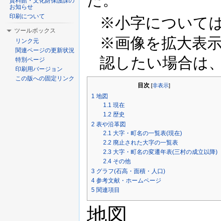
た。
資料館・文化財保護課の
お知らせ
印刷について
※小字について
ツールボックス
※画像を拡大表
リンク元
関連ページの更新状況
認したい場合は
特別ページ
印刷用バージョン
この版への固定リンク
目次
[
非表示
]
1
地図
1.1
現在
1.2
歴史
2
表や沿革図
2.1
大字・町名の一覧表(現在)
2.2
廃止された大字の一覧表
2.3
大字・町名の変遷年表(三村の成立以降)
2.4
その他
3
グラフ(石高・面積・人口)
4
参考文献・ホームページ
5
関連項目
地図