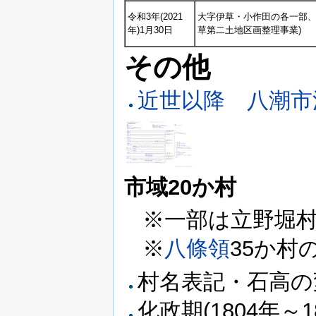
令和3年(2021
大字伊草・小作田の各一部、
年)1月30日
草第二土地区画整理事業)
その他
近世以降 八潮市沿
市域20か村
※一部は立野堀
※
八條領
35か村
村名表記・石高の
化政期(1804年～