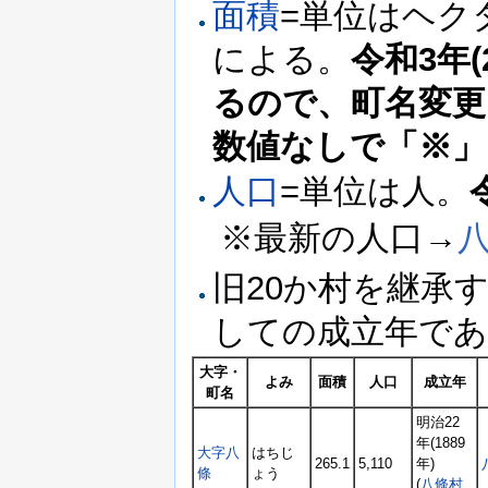
面積
=単位はヘク
による。
令和3年
るので、町名変更
数値なしで「※」
人口
=単位は人。
※最新の人口→
旧20か村を継承
しての成立年であ
大字・
よみ
面積
人口
成立年
町名
明治22
年(1889
大字八
はちじ
265.1
5,110
年)
條
ょう
(
八條村